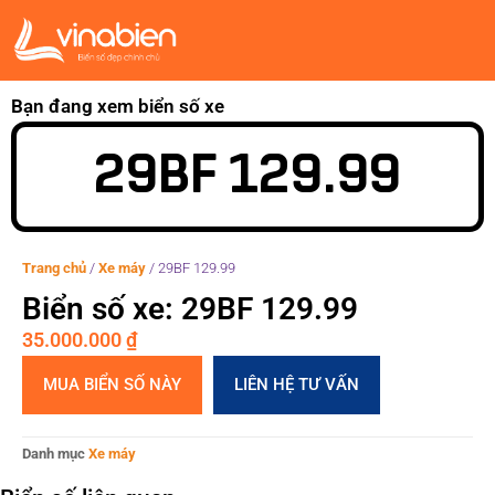
Bạn đang xem biển số xe
29BF 129.99
Trang chủ
/
Xe máy
/
29BF 129.99
Biển số xe: 29BF 129.99
35.000.000
₫
MUA BIỂN SỐ NÀY
LIÊN HỆ TƯ VẤN
Danh mục
Xe máy