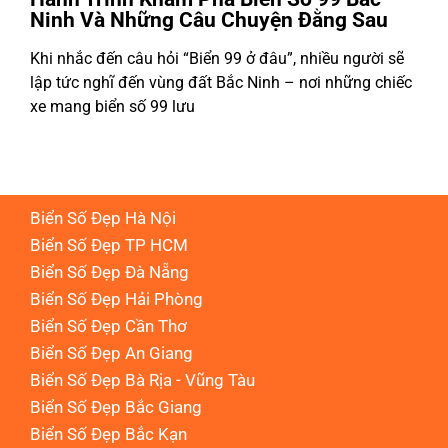
Ninh Và Những Câu Chuyện Đằng Sau
Khi nhắc đến câu hỏi “Biển 99 ở đâu”, nhiều người sẽ
K
lập tức nghĩ đến vùng đất Bắc Ninh – nơi những chiếc
l
xe mang biển số 99 lưu
Đ
Biển Số Đẹp Hà Nội
Biển Số Đẹp TP HCM
Biển Số Đẹp Đà Nẵng
Biển Số Đẹp Hải Phòng
Biển Số Đẹp Cần Thơ
Biển Số Đẹp An Giang
Biển Số Đẹp Bà Rịa - Vũng Tàu
Biển Số Đẹp Bắc Giang
Biển Số Đẹp Bắc Kạn