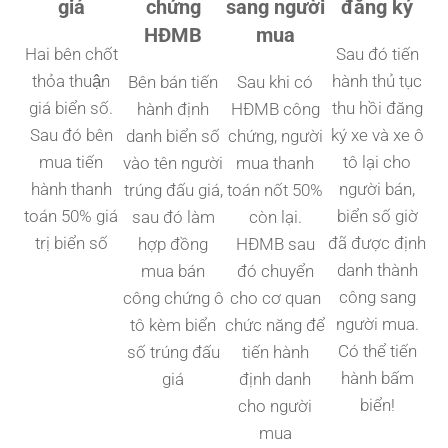
giá
chứng
sang người
đăng ký
HĐMB
mua
Hai bên chốt
Sau đó tiến
thỏa thuận
hành thủ tục
Bên bán tiến
Sau khi có
giá biển số.
thu hồi đăng
hành định
HĐMB công
Sau đó bên
ký xe và xe ô
danh biển số
chứng, người
mua tiến
tô lại cho
vào tên người
mua thanh
hành thanh
người bán,
trúng đấu giá,
toán nốt 50%
toán 50% giá
biển số giờ
sau đó làm
còn lại.
trị biển số
đã được định
hợp đồng
HĐMB sau
danh thành
mua bán
đó chuyển
công sang
công chứng ô
cho cơ quan
người mua.
tô kèm biển
chức năng để
Có thể tiến
số trúng đấu
tiến hành
hành bấm
giá
định danh
biển!
cho người
mua