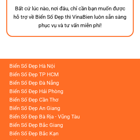
Bất cứ lúc nào, nơi đâu, chỉ cần bạn muốn được
hỗ trợ về Biển Số Đẹp thì VinaBien luôn sẵn sàng
phục vụ và tư vấn miễn phí!
Biển Số Đẹp Hà Nội
Biển Số Đẹp TP HCM
Biển Số Đẹp Đà Nẵng
Biển Số Đẹp Hải Phòng
Biển Số Đẹp Cần Thơ
Biển Số Đẹp An Giang
Biển Số Đẹp Bà Rịa - Vũng Tàu
Biển Số Đẹp Bắc Giang
Biển Số Đẹp Bắc Kạn