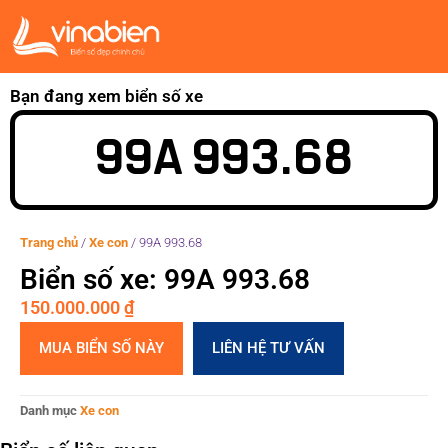
Bạn đang xem biển số xe
99A 993.68
Trang chủ
/
Xe con
/
99A 993.68
Biển số xe: 99A 993.68
150.000.000
₫
MUA BIỂN SỐ NÀY
LIÊN HỆ TƯ VẤN
Danh mục
Xe con