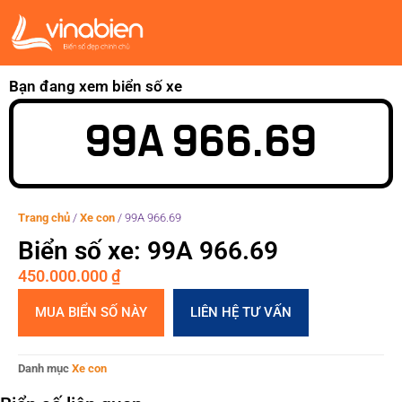
Bạn đang xem biển số xe
99A 966.69
Trang chủ
/
Xe con
/
99A 966.69
Biển số xe: 99A 966.69
450.000.000
₫
MUA BIỂN SỐ NÀY
LIÊN HỆ TƯ VẤN
Danh mục
Xe con