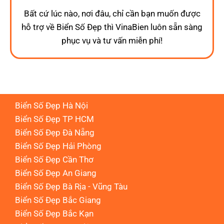
Bất cứ lúc nào, nơi đâu, chỉ cần bạn muốn được
hỗ trợ về Biển Số Đẹp thì VinaBien luôn sẵn sàng
phục vụ và tư vấn miễn phí!
Biển Số Đẹp Hà Nội
Biển Số Đẹp TP HCM
Biển Số Đẹp Đà Nẵng
Biển Số Đẹp Hải Phòng
Biển Số Đẹp Cần Thơ
Biển Số Đẹp An Giang
Biển Số Đẹp Bà Rịa - Vũng Tàu
Biển Số Đẹp Bắc Giang
Biển Số Đẹp Bắc Kạn