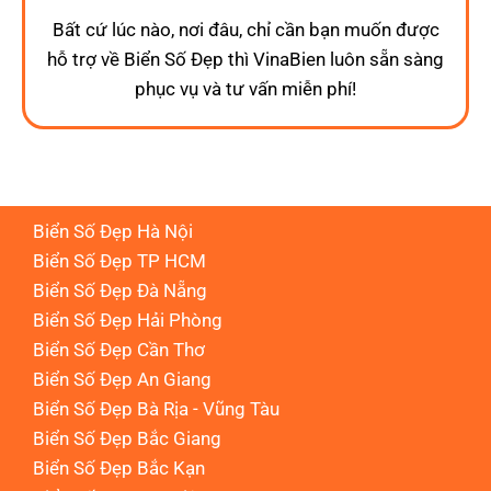
Bất cứ lúc nào, nơi đâu, chỉ cần bạn muốn được
hỗ trợ về Biển Số Đẹp thì VinaBien luôn sẵn sàng
phục vụ và tư vấn miễn phí!
Biển Số Đẹp Hà Nội
Biển Số Đẹp TP HCM
Biển Số Đẹp Đà Nẵng
Biển Số Đẹp Hải Phòng
Biển Số Đẹp Cần Thơ
Biển Số Đẹp An Giang
Biển Số Đẹp Bà Rịa - Vũng Tàu
Biển Số Đẹp Bắc Giang
Biển Số Đẹp Bắc Kạn