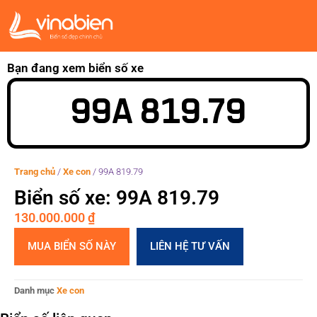
Bạn đang xem biển số xe
99A 819.79
Trang chủ
/
Xe con
/
99A 819.79
Biển số xe: 99A 819.79
130.000.000
₫
MUA BIỂN SỐ NÀY
LIÊN HỆ TƯ VẤN
Danh mục
Xe con