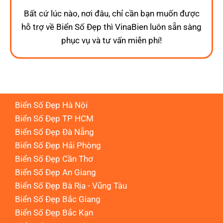
Bất cứ lúc nào, nơi đâu, chỉ cần bạn muốn được
hỗ trợ về Biển Số Đẹp thì VinaBien luôn sẵn sàng
phục vụ và tư vấn miễn phí!
Biển Số Đẹp Hà Nội
Biển Số Đẹp TP HCM
Biển Số Đẹp Đà Nẵng
Biển Số Đẹp Hải Phòng
Biển Số Đẹp Cần Thơ
Biển Số Đẹp An Giang
Biển Số Đẹp Bà Rịa - Vũng Tàu
Biển Số Đẹp Bắc Giang
Biển Số Đẹp Bắc Kạn