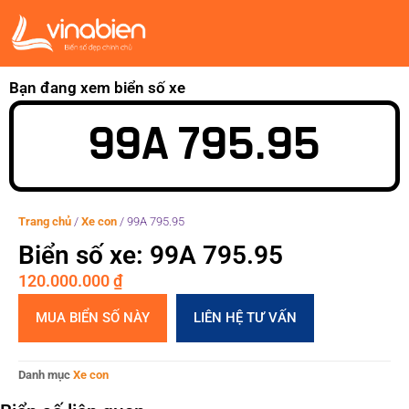
Bạn đang xem biển số xe
99A 795.95
Trang chủ
/
Xe con
/
99A 795.95
Biển số xe: 99A 795.95
120.000.000
₫
MUA BIỂN SỐ NÀY
LIÊN HỆ TƯ VẤN
Danh mục
Xe con