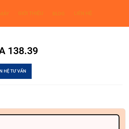
GIỚI THIỆU
LIÊN HỆ
 MÁY
BLOG
4A 138.39
ÊN HỆ TƯ VẤN