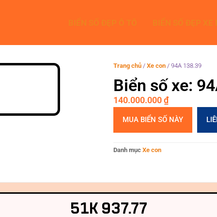
BIỂN SỐ ĐẸP Ô TÔ
BIỂN SỐ ĐẸP XE
Trang chủ
/
Xe con
/
94A 138.39
Biển số xe: 9
140.000.000
₫
MUA BIỂN SỐ NÀY
LI
Danh mục
Xe con
51K 937.77