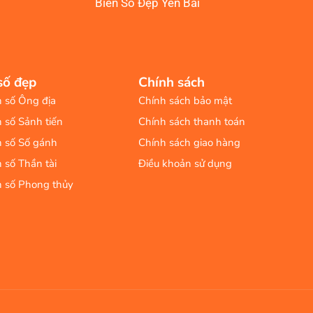
Biển Số Đẹp Yên Bái
số đẹp
Chính sách
n số Ông địa
Chính sách bảo mật
n số Sảnh tiến
Chính sách thanh toán
n số Số gánh
Chính sách giao hàng
n số Thần tài
Điều khoản sử dụng
n số Phong thủy