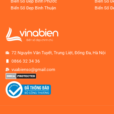
Biển Số Đẹp Bình Phước
Biển Số Đ
Biển Số Đẹp Bình Thuận
Biển Số Đ
72 Nguyễn Văn Tuyết, Trung Liệt, Đống Đa, Hà Nội
0866 32 34 36
vuabienso@gmail.com