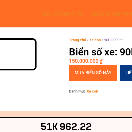
BIỂN SỐ ĐẸP Ô TÔ
BIỂN SỐ ĐẸP XE
Trang chủ
/
Xe con
/
90B 009.99
Biển số xe: 9
150.000.000
₫
MUA BIỂN SỐ NÀY
LI
Danh mục
Xe con
51K 962.22