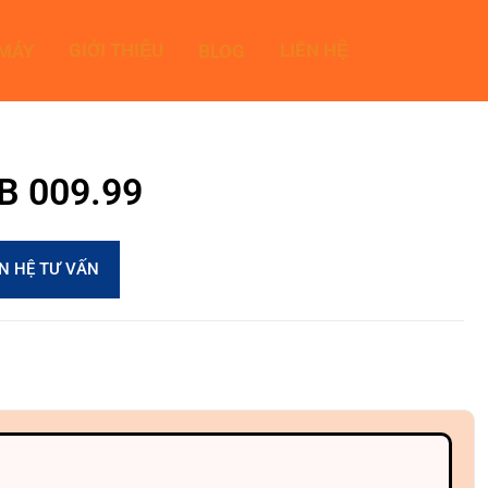
GIỚI THIỆU
LIÊN HỆ
 MÁY
BLOG
0B 009.99
ÊN HỆ TƯ VẤN