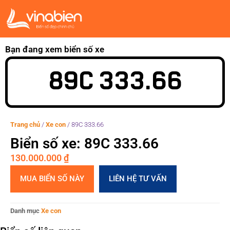
Bạn đang xem biển số xe
89C 333.66
Trang chủ
/
Xe con
/
89C 333.66
Biển số xe: 89C 333.66
130.000.000
₫
MUA BIỂN SỐ NÀY
LIÊN HỆ TƯ VẤN
Danh mục
Xe con