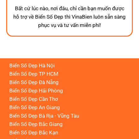
Bất cứ lúc nào, nơi đâu, chỉ cần bạn muốn được
hỗ trợ về Biển Số Đẹp thì VinaBien luôn sẵn sàng
phục vụ và tư vấn miễn phí!
Biển Số Đẹp Hà Nội
Biển Số Đẹp TP HCM
Biển Số Đẹp Đà Nẵng
Biển Số Đẹp Hải Phòng
Biển Số Đẹp Cần Thơ
Biển Số Đẹp An Giang
Biển Số Đẹp Bà Rịa - Vũng Tàu
Biển Số Đẹp Bắc Giang
Biển Số Đẹp Bắc Kạn