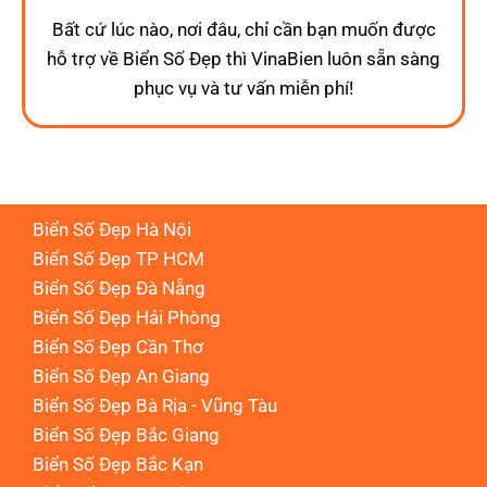
Bất cứ lúc nào, nơi đâu, chỉ cần bạn muốn được
hỗ trợ về Biển Số Đẹp thì VinaBien luôn sẵn sàng
phục vụ và tư vấn miễn phí!
Biển Số Đẹp Hà Nội
Biển Số Đẹp TP HCM
Biển Số Đẹp Đà Nẵng
Biển Số Đẹp Hải Phòng
Biển Số Đẹp Cần Thơ
Biển Số Đẹp An Giang
Biển Số Đẹp Bà Rịa - Vũng Tàu
Biển Số Đẹp Bắc Giang
Biển Số Đẹp Bắc Kạn