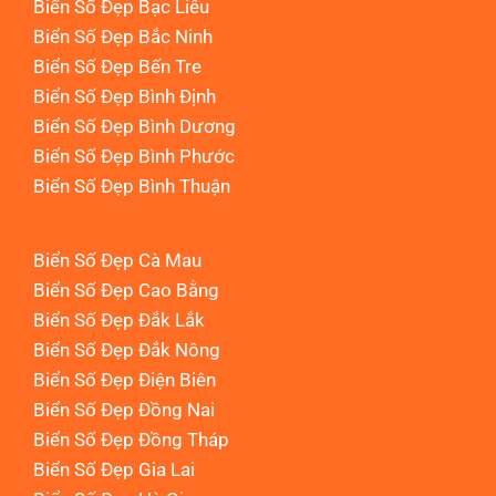
Biển Số Đẹp Bạc Liêu
Biển Số Đẹp Bắc Ninh
Biển Số Đẹp Bến Tre
Biển Số Đẹp Bình Định
Biển Số Đẹp Bình Dương
Biển Số Đẹp Bình Phước
Biển Số Đẹp Bình Thuận
Biển Số Đẹp Cà Mau
Biển Số Đẹp Cao Bằng
Biển Số Đẹp Đắk Lắk
Biển Số Đẹp Đắk Nông
Biển Số Đẹp Điện Biên
Biển Số Đẹp Đồng Nai
Biển Số Đẹp Đồng Tháp
Biển Số Đẹp Gia Lai