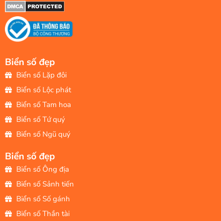
Biển số đẹp
Biển số Lặp đôi
Biển số Lộc phát
Biển số Tam hoa
Biển số Tứ quý
Biển số Ngũ quý
Biển số đẹp
Biển số Ông địa
Biển số Sảnh tiến
Biển số Số gánh
Biển số Thần tài