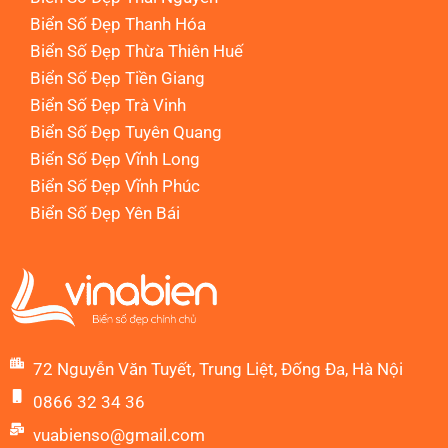
Biển Số Đẹp Thanh Hóa
Biển Số Đẹp Thừa Thiên Huế
Biển Số Đẹp Tiền Giang
Biển Số Đẹp Trà Vinh
Biển Số Đẹp Tuyên Quang
Biển Số Đẹp Vĩnh Long
Biển Số Đẹp Vĩnh Phúc
Biển Số Đẹp Yên Bái
72 Nguyễn Văn Tuyết, Trung Liệt, Đống Đa, Hà Nội
0866 32 34 36
vuabienso@gmail.com