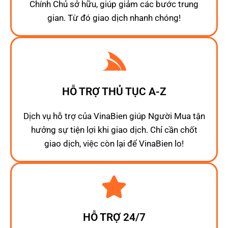
Chính Chủ sở hữu, giúp giảm các bước trung
gian. Từ đó giao dịch nhanh chóng!
HỖ TRỢ THỦ TỤC A-Z
Dịch vụ hỗ trợ của VinaBien giúp Người Mua tận
hưởng sự tiện lợi khi giao dịch. Chỉ cần chốt
giao dịch, việc còn lại để VinaBien lo!
HỖ TRỢ 24/7