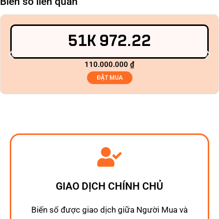
Biển số liên quan
51K 972.22
110.000.000
₫
ĐẶT MUA
GIAO DỊCH CHÍNH CHỦ
Biến số được giao dịch giữa Người Mua và