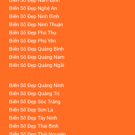
Biển Số Đẹp Nam Định
Biển Số Đẹp Nghệ An
Biển Số Đẹp Ninh Bình
Biển Số Đẹp Ninh Thuận
Biển Số Đẹp Phú Thọ
Biển Số Đẹp Phú Yên
Biển Số Đẹp Quảng Bình
Biển Số Đẹp Quảng Nam
Biển Số Đẹp Quảng Ngãi
Biển Số Đẹp Quảng Ninh
Biển Số Đẹp Quảng Trị
Biển Số Đẹp Sóc Trăng
Biển Số Đẹp Sơn La
Biển Số Đẹp Tây Ninh
Biển Số Đẹp Thái Bình
Biển Số Đẹp Thái Nguyên