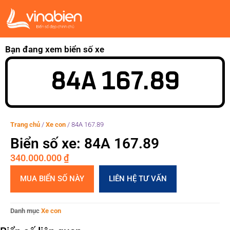
Bạn đang xem biển số xe
84A 167.89
Trang chủ
/
Xe con
/
84A 167.89
Biển số xe: 84A 167.89
340.000.000
₫
MUA BIỂN SỐ NÀY
LIÊN HỆ TƯ VẤN
Danh mục
Xe con