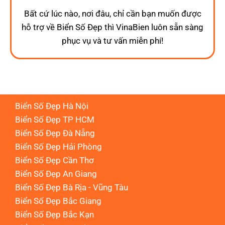
Bất cứ lúc nào, nơi đâu, chỉ cần bạn muốn được
hỗ trợ về Biển Số Đẹp thì VinaBien luôn sẵn sàng
phục vụ và tư vấn miễn phí!
Biển Số Đẹp Hà Nội
Biển Số Đẹp TP HCM
Biển Số Đẹp Đà Nẵng
Biển Số Đẹp Hải Phòng
Biển Số Đẹp Cần Thơ
Biển Số Đẹp An Giang
Biển Số Đẹp Bà Rịa - Vũng Tàu
Biển Số Đẹp Bắc Giang
Biển Số Đẹp Bắc Kạn