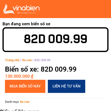
Bạn đang xem biển số xe
82D 009.99
Trang chủ
/
Xe con
/
82D 009.99
Biển số xe: 82D 009.99
130.000.000
₫
MUA BIỂN SỐ NÀY
LIÊN HỆ TƯ VẤN
Danh mục
Xe con