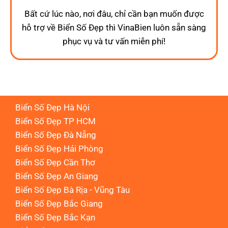
Bất cứ lúc nào, nơi đâu, chỉ cần bạn muốn được
hỗ trợ về Biển Số Đẹp thì VinaBien luôn sẵn sàng
phục vụ và tư vấn miễn phí!
Biển Số Đẹp Hà Nội
Biển Số Đẹp TP HCM
Biển Số Đẹp Đà Nẵng
Biển Số Đẹp Hải Phòng
Biển Số Đẹp Cần Thơ
Biển Số Đẹp An Giang
Biển Số Đẹp Bà Rịa - Vũng Tàu
Biển Số Đẹp Bắc Giang
Biển Số Đẹp Bắc Kạn