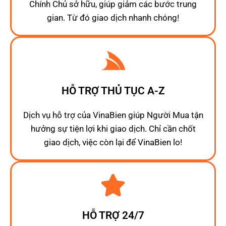
Chính Chủ sở hữu, giúp giảm các bước trung
gian. Từ đó giao dịch nhanh chóng!
HỖ TRỢ THỦ TỤC A-Z
Dịch vụ hỗ trợ của VinaBien giúp Người Mua tận
hưởng sự tiện lợi khi giao dịch. Chỉ cần chốt
giao dịch, việc còn lại để VinaBien lo!
HỖ TRỢ 24/7