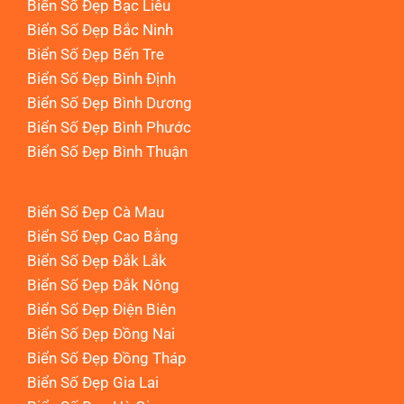
Biển Số Đẹp Bạc Liêu
Biển Số Đẹp Bắc Ninh
Biển Số Đẹp Bến Tre
Biển Số Đẹp Bình Định
Biển Số Đẹp Bình Dương
Biển Số Đẹp Bình Phước
Biển Số Đẹp Bình Thuận
Biển Số Đẹp Cà Mau
Biển Số Đẹp Cao Bằng
Biển Số Đẹp Đắk Lắk
Biển Số Đẹp Đắk Nông
Biển Số Đẹp Điện Biên
Biển Số Đẹp Đồng Nai
Biển Số Đẹp Đồng Tháp
Biển Số Đẹp Gia Lai