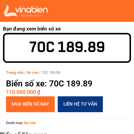
Bạn đang xem biển số xe
70C 189.89
Trang chủ
/
Xe con
/
70C 189.89
Biển số xe: 70C 189.89
110.000.000
₫
MUA BIỂN SỐ NÀY
LIÊN HỆ TƯ VẤN
Danh mục
Xe con