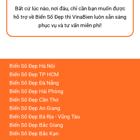
Bất cứ lúc nào, nơi đâu, chỉ cần bạn muốn được
hỗ trợ về Biển Số Đẹp thì VinaBien luôn sẵn sàng
phục vụ và tư vấn miễn phí!
Biển Số Đẹp Hà Nội
Biển Số Đẹp TP HCM
Biển Số Đẹp Đà Nẵng
Biển Số Đẹp Hải Phòng
Biển Số Đẹp Cần Thơ
Biển Số Đẹp An Giang
Biển Số Đẹp Bà Rịa - Vũng Tàu
Biển Số Đẹp Bắc Giang
Biển Số Đẹp Bắc Kạn