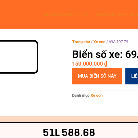
BIỂN SỐ ĐẸP Ô TÔ
BIỂN SỐ ĐẸP XE
Trang chủ
/
Xe con
/
69A 197.79
Biển số xe: 6
150.000.000
₫
MUA BIỂN SỐ NÀY
LI
Danh mục
Xe con
51L 588.68