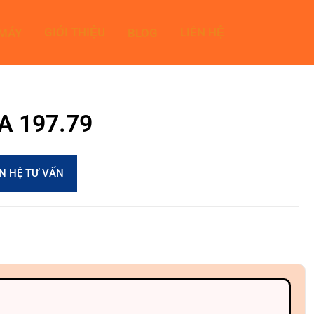
GIỚI THIỆU
LIÊN HỆ
 MÁY
BLOG
9A 197.79
ÊN HỆ TƯ VẤN