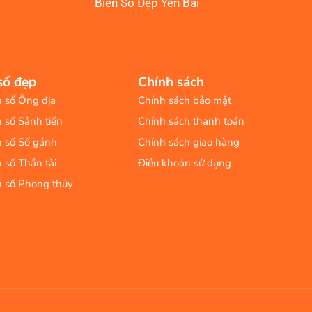
Biển Số Đẹp Yên Bái
số đẹp
Chính sách
n số Ông địa
Chính sách bảo mật
n số Sảnh tiến
Chính sách thanh toán
n số Số gánh
Chính sách giao hàng
n số Thần tài
Điều khoản sử dụng
n số Phong thủy