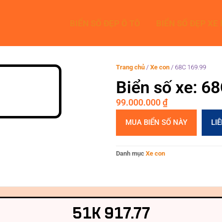
BIỂN SỐ ĐẸP Ô TÔ
BIỂN SỐ ĐẸP XE
Trang chủ
/
Xe con
/
68C 169.99
Biển số xe: 6
99.000.000
₫
MUA BIỂN SỐ NÀY
LI
Danh mục
Xe con
51K 917.77