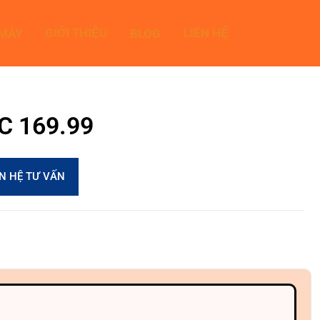
GIỚI THIỆU
LIÊN HỆ
 MÁY
BLOG
8C 169.99
ÊN HỆ TƯ VẤN