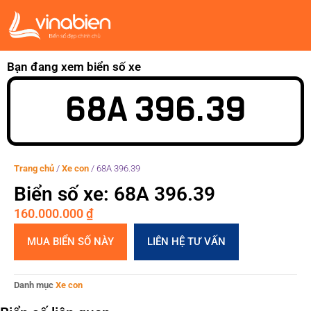
Bạn đang xem biển số xe
68A 396.39
Trang chủ
/
Xe con
/
68A 396.39
Biển số xe: 68A 396.39
160.000.000
₫
MUA BIỂN SỐ NÀY
LIÊN HỆ TƯ VẤN
Danh mục
Xe con