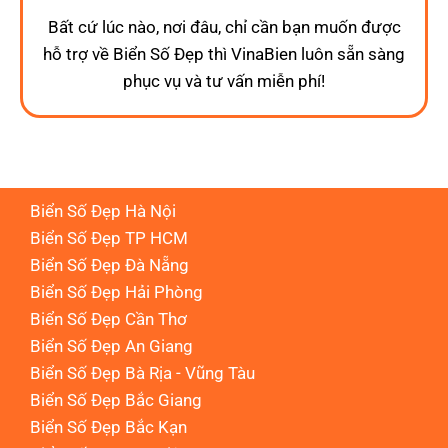
Bất cứ lúc nào, nơi đâu, chỉ cần bạn muốn được
hỗ trợ về Biển Số Đẹp thì VinaBien luôn sẵn sàng
phục vụ và tư vấn miễn phí!
Biển Số Đẹp Hà Nội
Biển Số Đẹp TP HCM
Biển Số Đẹp Đà Nẵng
Biển Số Đẹp Hải Phòng
Biển Số Đẹp Cần Thơ
Biển Số Đẹp An Giang
Biển Số Đẹp Bà Rịa - Vũng Tàu
Biển Số Đẹp Bắc Giang
Biển Số Đẹp Bắc Kạn