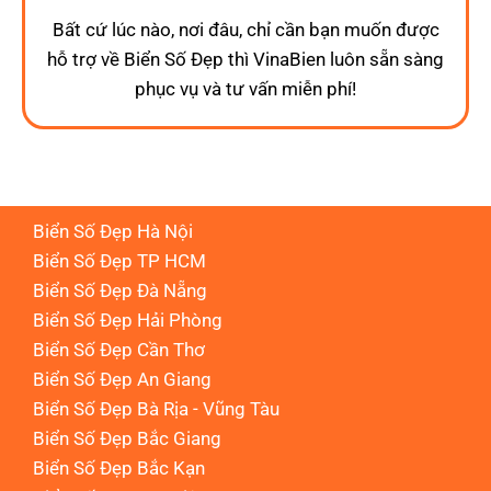
Bất cứ lúc nào, nơi đâu, chỉ cần bạn muốn được
hỗ trợ về Biển Số Đẹp thì VinaBien luôn sẵn sàng
phục vụ và tư vấn miễn phí!
Biển Số Đẹp Hà Nội
Biển Số Đẹp TP HCM
Biển Số Đẹp Đà Nẵng
Biển Số Đẹp Hải Phòng
Biển Số Đẹp Cần Thơ
Biển Số Đẹp An Giang
Biển Số Đẹp Bà Rịa - Vũng Tàu
Biển Số Đẹp Bắc Giang
Biển Số Đẹp Bắc Kạn