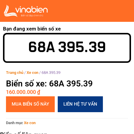
Bạn đang xem biển số xe
68A 395.39
Trang chủ
/
Xe con
/
68A 395.39
Biển số xe: 68A 395.39
160.000.000
₫
MUA BIỂN SỐ NÀY
LIÊN HỆ TƯ VẤN
Danh mục
Xe con