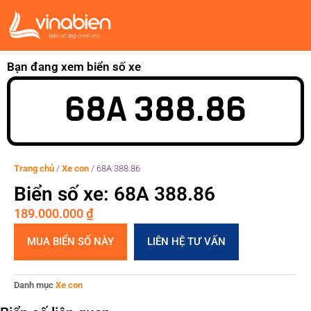
Bạn đang xem biển số xe
68A 388.86
Trang chủ
/
Xe con
/
68A 388.86
Biển số xe: 68A 388.86
189.000.000
₫
MUA BIỂN SỐ NÀY
LIÊN HỆ TƯ VẤN
Danh mục
Xe con