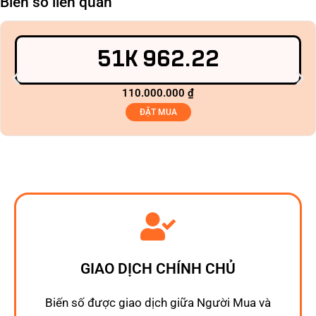
Biển số liên quan
51K 962.22
110.000.000
₫
ĐẶT MUA
GIAO DỊCH CHÍNH CHỦ
Biến số được giao dịch giữa Người Mua và