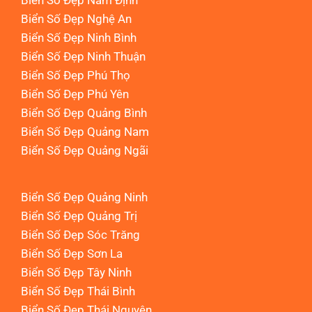
Biển Số Đẹp Nam Định
Biển Số Đẹp Nghệ An
Biển Số Đẹp Ninh Bình
Biển Số Đẹp Ninh Thuận
Biển Số Đẹp Phú Thọ
Biển Số Đẹp Phú Yên
Biển Số Đẹp Quảng Bình
Biển Số Đẹp Quảng Nam
Biển Số Đẹp Quảng Ngãi
Biển Số Đẹp Quảng Ninh
Biển Số Đẹp Quảng Trị
Biển Số Đẹp Sóc Trăng
Biển Số Đẹp Sơn La
Biển Số Đẹp Tây Ninh
Biển Số Đẹp Thái Bình
Biển Số Đẹp Thái Nguyên