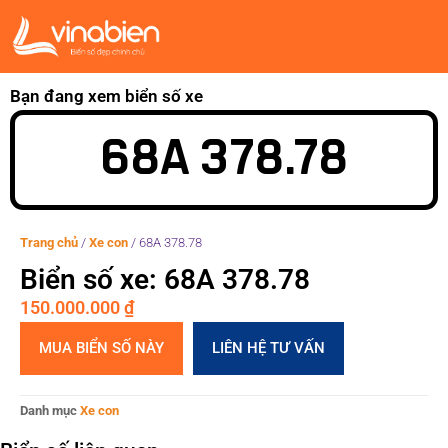
Bạn đang xem biển số xe
68A 378.78
Trang chủ
/
Xe con
/
68A 378.78
Biển số xe: 68A 378.78
150.000.000
₫
MUA BIỂN SỐ NÀY
LIÊN HỆ TƯ VẤN
Danh mục
Xe con