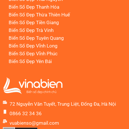
Biển Số Đẹp Thanh Hóa
Biển Số Đẹp Thừa Thiên Huế
Biển Số Đẹp Tiền Giang
Biển Số Đẹp Trà Vinh
Biển Số Đẹp Tuyên Quang
Biển Số Đẹp Vĩnh Long
Biển Số Đẹp Vĩnh Phúc
Biển Số Đẹp Yên Bái
72 Nguyễn Văn Tuyết, Trung Liệt, Đống Đa, Hà Nội
0866 32 34 36
vuabienso@gmail.com