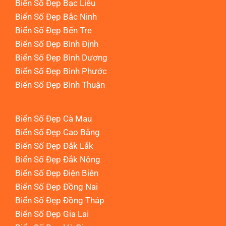
Biển Số Đẹp Bạc Liêu
Biển Số Đẹp Bắc Ninh
Biển Số Đẹp Bến Tre
Biển Số Đẹp Bình Định
Biển Số Đẹp Bình Dương
Biển Số Đẹp Bình Phước
Biển Số Đẹp Bình Thuận
Biển Số Đẹp Cà Mau
Biển Số Đẹp Cao Bằng
Biển Số Đẹp Đắk Lắk
Biển Số Đẹp Đắk Nông
Biển Số Đẹp Điện Biên
Biển Số Đẹp Đồng Nai
Biển Số Đẹp Đồng Tháp
Biển Số Đẹp Gia Lai