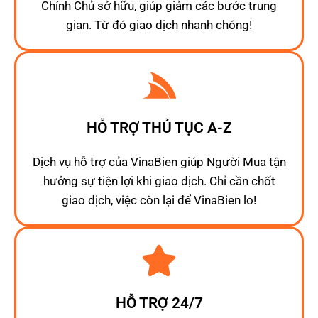
Chính Chủ sở hữu, giúp giảm các bước trung
gian. Từ đó giao dịch nhanh chóng!
HỖ TRỢ THỦ TỤC A-Z
Dịch vụ hỗ trợ của VinaBien giúp Người Mua tận
hưởng sự tiện lợi khi giao dịch. Chỉ cần chốt
giao dịch, việc còn lại để VinaBien lo!
HỖ TRỢ 24/7