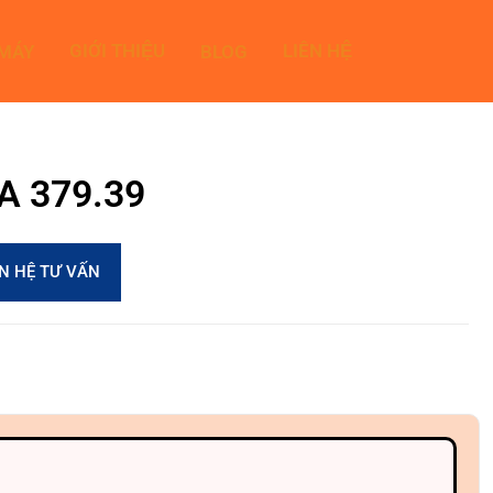
GIỚI THIỆU
LIÊN HỆ
 MÁY
BLOG
7A 379.39
ÊN HỆ TƯ VẤN