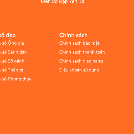
Biển Số Đẹp Yên Bái
số đẹp
Chính sách
n số Ông địa
Chính sách bảo mật
n số Sảnh tiến
Chính sách thanh toán
n số Số gánh
Chính sách giao hàng
n số Thần tài
Điều khoản sử dụng
n số Phong thủy