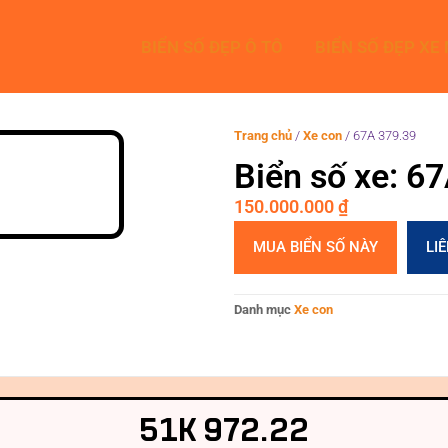
BIỂN SỐ ĐẸP Ô TÔ
BIỂN SỐ ĐẸP XE
Trang chủ
/
Xe con
/
67A 379.39
Biển số xe: 6
150.000.000
₫
MUA BIỂN SỐ NÀY
LI
Danh mục
Xe con
51K 972.22