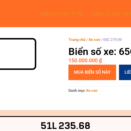
BIỂN SỐ ĐẸP Ô TÔ
BIỂN SỐ ĐẸP XE
Trang chủ
/
Xe con
/
65C 279.39
Biển số xe: 6
150.000.000
₫
MUA BIỂN SỐ NÀY
LI
Danh mục
Xe con
51L 235.68