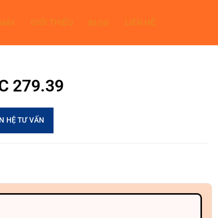
GIỚI THIỆU
LIÊN HỆ
 MÁY
BLOG
5C 279.39
ÊN HỆ TƯ VẤN