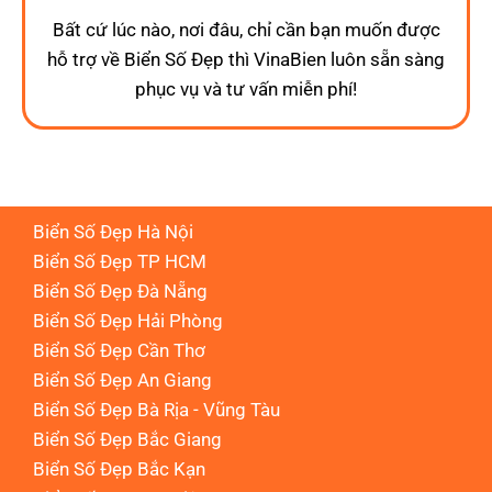
Bất cứ lúc nào, nơi đâu, chỉ cần bạn muốn được
hỗ trợ về Biển Số Đẹp thì VinaBien luôn sẵn sàng
phục vụ và tư vấn miễn phí!
Biển Số Đẹp Hà Nội
Biển Số Đẹp TP HCM
Biển Số Đẹp Đà Nẵng
Biển Số Đẹp Hải Phòng
Biển Số Đẹp Cần Thơ
Biển Số Đẹp An Giang
Biển Số Đẹp Bà Rịa - Vũng Tàu
Biển Số Đẹp Bắc Giang
Biển Số Đẹp Bắc Kạn