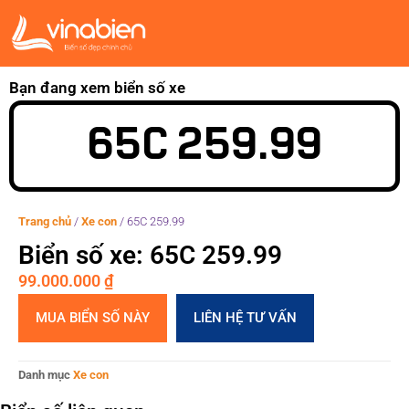
Bạn đang xem biển số xe
65C 259.99
Trang chủ
/
Xe con
/
65C 259.99
Biển số xe: 65C 259.99
99.000.000
₫
MUA BIỂN SỐ NÀY
LIÊN HỆ TƯ VẤN
Danh mục
Xe con