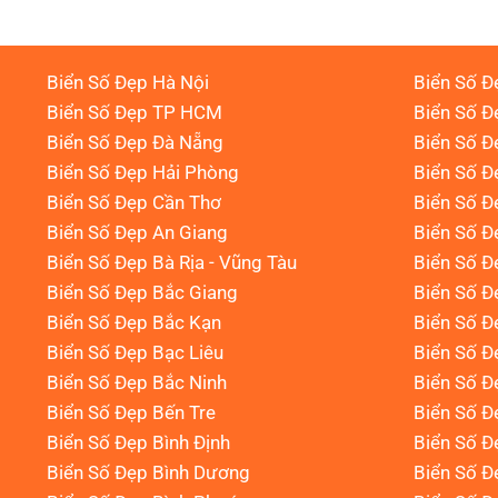
Biển Số Đẹp Hà Nội
Biển Số Đ
Biển Số Đẹp TP HCM
Biển Số Đ
Biển Số Đẹp Đà Nẵng
Biển Số Đ
Biển Số Đẹp Hải Phòng
Biển Số 
Biển Số Đẹp Cần Thơ
Biển Số Đ
Biển Số Đẹp An Giang
Biển Số Đ
Biển Số Đẹp Bà Rịa - Vũng Tàu
Biển Số Đ
Biển Số Đẹp Bắc Giang
Biển Số Đ
Biển Số Đẹp Bắc Kạn
Biển Số Đ
Biển Số Đẹp Bạc Liêu
Biển Số 
Biển Số Đẹp Bắc Ninh
Biển Số Đ
Biển Số Đẹp Bến Tre
Biển Số Đ
Biển Số Đẹp Bình Định
Biển Số Đ
Biển Số Đẹp Bình Dương
Biển Số Đ