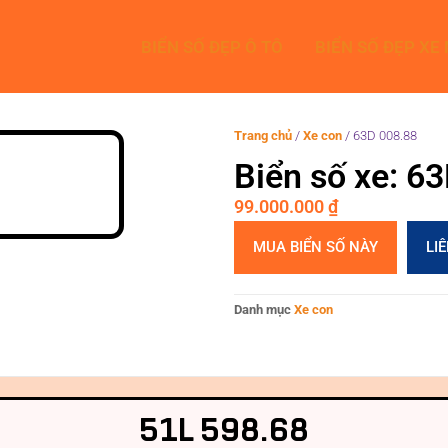
BIỂN SỐ ĐẸP Ô TÔ
BIỂN SỐ ĐẸP XE
Trang chủ
/
Xe con
/
63D 008.88
Biển số xe: 6
99.000.000
₫
MUA BIỂN SỐ NÀY
LI
Danh mục
Xe con
51L 598.68