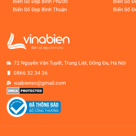
Biển Số Đẹp Bình Phước
Biển Số Đ
Biển Số Đẹp Bình Thuận
Biển Số Đ
72 Nguyễn Văn Tuyết, Trung Liệt, Đống Đa, Hà Nội
0866 32 34 36
vuabienso@gmail.com