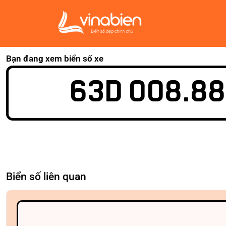
Bạn đang xem biển số xe
63D 008.88
Biển số liên quan