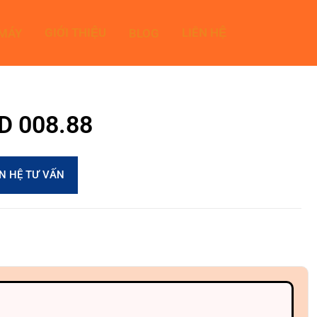
GIỚI THIỆU
LIÊN HỆ
 MÁY
BLOG
3D 008.88
ÊN HỆ TƯ VẤN