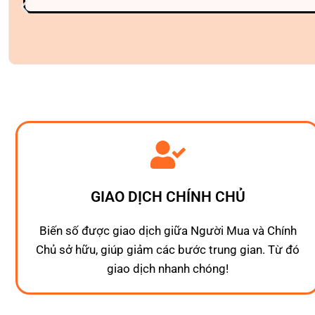
GIAO DỊCH CHÍNH CHỦ
Biến số được giao dịch giữa Người Mua và Chính
Chủ sở hữu, giúp giảm các bước trung gian. Từ đó
giao dịch nhanh chóng!