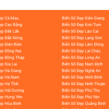
ẹp Cà Mau
Biển Số Đẹp Kiên Giang
ẹp Cao Bằng
Biển Số Đẹp Kon Tum
ẹp Đắk Lắk
Biển Số Đẹp Lào Cai
Đẹp Đắk Nông
Biển Số Đẹp Lạng Sơn
ẹp Điện Biên
Biển Số Đẹp Lâm Đồng
ẹp Đồng Nai
Biển Số Đẹp Lai Châu
ẹp Đồng Tháp
Biển Số Đẹp Long An
ẹp Gia Lai
Biển Số Đẹp Nam Định
ẹp Hà Giang
Biển Số Đẹp Nghệ An
Đẹp Hà Nam
Biển Số Đẹp Ninh Bình
ẹp Hà Tĩnh
Biển Số Đẹp Ninh Thuận
ẹp Hải Dương
Biển Số Đẹp Phú Thọ
ẹp Hưng Yên
Biển Số Đẹp Phú Yên
ẹp Hòa Bình
Biển Số Đẹp Quảng Bình