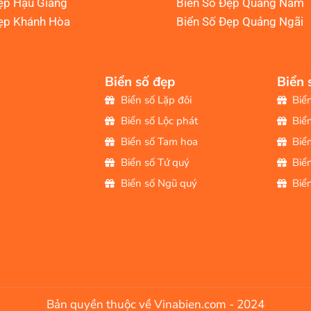
ẹp Hậu Giang
Biển Số Đẹp Quảng Nam
ẹp Khánh Hòa
Biển Số Đẹp Quảng Ngãi
Biển số đẹp
Biển 
Biển số Lặp đôi
Biể
Biển số Lộc phát
Biể
Biển số Tam hoa
Biể
Biển số Tứ quý
Biể
Biển số Ngũ quý
Biể
Bản quyền thuộc về Vinabien.com - 2024