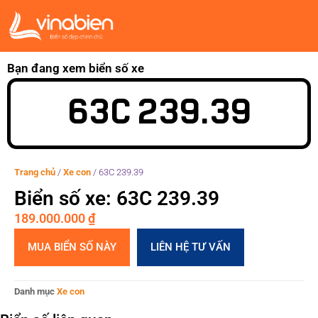
Bạn đang xem biển số xe
63C 239.39
Trang chủ
/
Xe con
/
63C 239.39
Biển số xe: 63C 239.39
189.000.000
₫
MUA BIỂN SỐ NÀY
LIÊN HỆ TƯ VẤN
Danh mục
Xe con