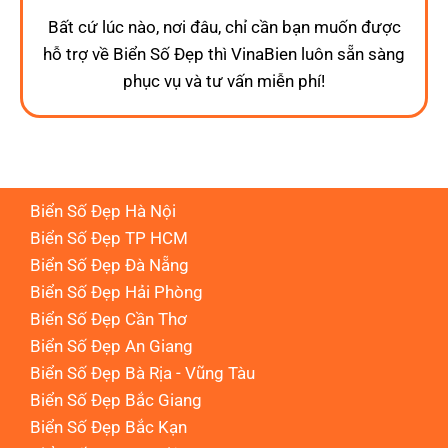
Bất cứ lúc nào, nơi đâu, chỉ cần bạn muốn được
hỗ trợ về Biển Số Đẹp thì VinaBien luôn sẵn sàng
phục vụ và tư vấn miễn phí!
Biển Số Đẹp Hà Nội
Biển Số Đẹp TP HCM
Biển Số Đẹp Đà Nẵng
Biển Số Đẹp Hải Phòng
Biển Số Đẹp Cần Thơ
Biển Số Đẹp An Giang
Biển Số Đẹp Bà Rịa - Vũng Tàu
Biển Số Đẹp Bắc Giang
Biển Số Đẹp Bắc Kạn