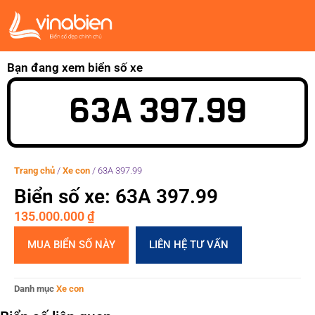
Bạn đang xem biển số xe
63A 397.99
Trang chủ
/
Xe con
/
63A 397.99
Biển số xe: 63A 397.99
135.000.000
₫
MUA BIỂN SỐ NÀY
LIÊN HỆ TƯ VẤN
Danh mục
Xe con