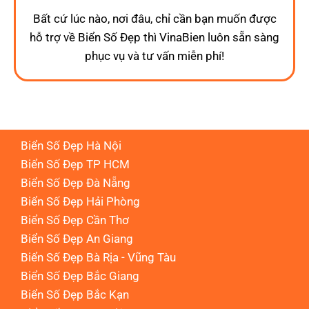
Bất cứ lúc nào, nơi đâu, chỉ cần bạn muốn được
hỗ trợ về Biển Số Đẹp thì VinaBien luôn sẵn sàng
phục vụ và tư vấn miễn phí!
Biển Số Đẹp Hà Nội
Biển Số Đẹp TP HCM
Biển Số Đẹp Đà Nẵng
Biển Số Đẹp Hải Phòng
Biển Số Đẹp Cần Thơ
Biển Số Đẹp An Giang
Biển Số Đẹp Bà Rịa - Vũng Tàu
Biển Số Đẹp Bắc Giang
Biển Số Đẹp Bắc Kạn