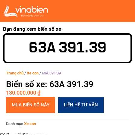
Bạn đang xem biển số xe
63A 391.39
Trang chủ
/
Xe con
/
63A 391.39
Biển số xe: 63A 391.39
130.000.000
₫
MUA BIỂN SỐ NÀY
LIÊN HỆ TƯ VẤN
Danh mục
Xe con