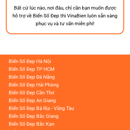
Bất cứ lúc nào, nơi đâu, chỉ cần bạn muốn được
hỗ trợ về Biển Số Đẹp thì VinaBien luôn sẵn sàng
phục vụ và tư vấn miễn phí!
Biển Số Đẹp Hà Nội
Biển Số Đẹp TP HCM
Biển Số Đẹp Đà Nẵng
Biển Số Đẹp Hải Phòng
Biển Số Đẹp Cần Thơ
Biển Số Đẹp An Giang
Biển Số Đẹp Bà Rịa - Vũng Tàu
Biển Số Đẹp Bắc Giang
Biển Số Đẹp Bắc Kạn