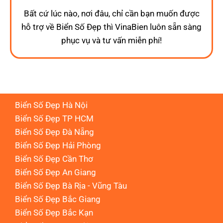
Bất cứ lúc nào, nơi đâu, chỉ cần bạn muốn được
hỗ trợ về Biển Số Đẹp thì VinaBien luôn sẵn sàng
phục vụ và tư vấn miễn phí!
Biển Số Đẹp Hà Nội
Biển Số Đẹp TP HCM
Biển Số Đẹp Đà Nẵng
Biển Số Đẹp Hải Phòng
Biển Số Đẹp Cần Thơ
Biển Số Đẹp An Giang
Biển Số Đẹp Bà Rịa - Vũng Tàu
Biển Số Đẹp Bắc Giang
Biển Số Đẹp Bắc Kạn