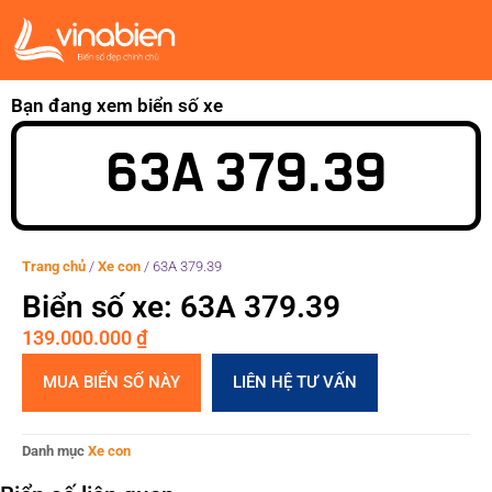
Bạn đang xem biển số xe
63A 379.39
Trang chủ
/
Xe con
/
63A 379.39
Biển số xe: 63A 379.39
139.000.000
₫
MUA BIỂN SỐ NÀY
LIÊN HỆ TƯ VẤN
Danh mục
Xe con