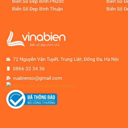
Biển Số Đẹp Bình Phước
Biển Số Đ
Biển Số Đẹp Bình Thuận
Biển Số Đ
72 Nguyễn Văn Tuyết, Trung Liệt, Đống Đa, Hà Nội
0866 32 34 36
vuabienso@gmail.com