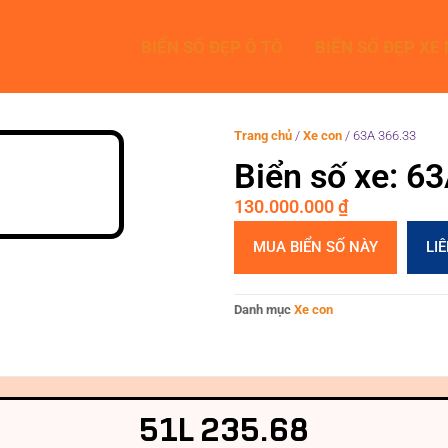
BIỂN SỐ ĐẸP Ô TÔ
BIỂN SỐ ĐẸP XE
Trang chủ
/
Xe con
/
63A 366.33
Biển số xe: 6
130.000.000
₫
MUA BIỂN SỐ NÀY
LI
Danh mục
Xe con
51L 235.68