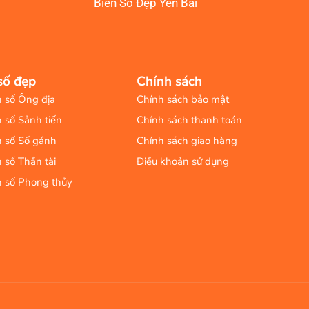
Biển Số Đẹp Yên Bái
số đẹp
Chính sách
n số Ông địa
Chính sách bảo mật
n số Sảnh tiến
Chính sách thanh toán
n số Số gánh
Chính sách giao hàng
n số Thần tài
Điều khoản sử dụng
n số Phong thủy