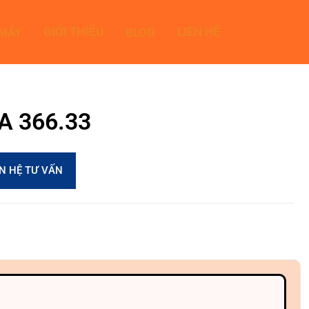
GIỚI THIỆU
LIÊN HỆ
 MÁY
BLOG
3A 366.33
ÊN HỆ TƯ VẤN