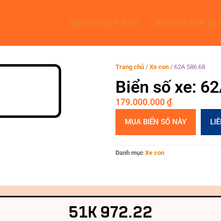
BIỂN SỐ ĐẸP Ô TÔ
BIỂN SỐ ĐẸP XE
Trang chủ
/
Xe con
/
62A 586.68
Biển số xe: 6
179.000.000
₫
MUA BIỂN SỐ NÀY
LI
Danh mục
Xe con
51K 972.22