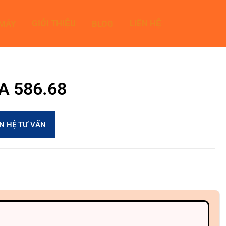
GIỚI THIỆU
LIÊN HỆ
 MÁY
BLOG
2A 586.68
ÊN HỆ TƯ VẤN