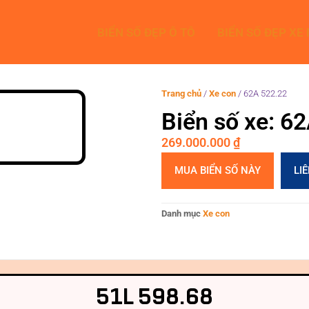
BIỂN SỐ ĐẸP Ô TÔ
BIỂN SỐ ĐẸP XE
Trang chủ
/
Xe con
/
62A 522.22
Biển số xe: 6
269.000.000
₫
MUA BIỂN SỐ NÀY
LI
Danh mục
Xe con
51L 598.68