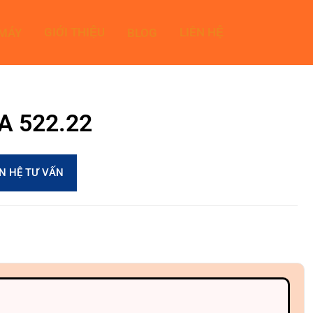
GIỚI THIỆU
LIÊN HỆ
 MÁY
BLOG
2A 522.22
ÊN HỆ TƯ VẤN