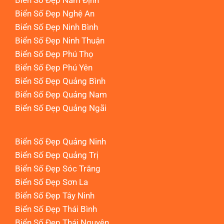
Biển Số Đẹp Nam Định
Biển Số Đẹp Nghệ An
Biển Số Đẹp Ninh Bình
Biển Số Đẹp Ninh Thuận
Biển Số Đẹp Phú Thọ
Biển Số Đẹp Phú Yên
Biển Số Đẹp Quảng Bình
Biển Số Đẹp Quảng Nam
Biển Số Đẹp Quảng Ngãi
Biển Số Đẹp Quảng Ninh
Biển Số Đẹp Quảng Trị
Biển Số Đẹp Sóc Trăng
Biển Số Đẹp Sơn La
Biển Số Đẹp Tây Ninh
Biển Số Đẹp Thái Bình
Biển Số Đẹp Thái Nguyên