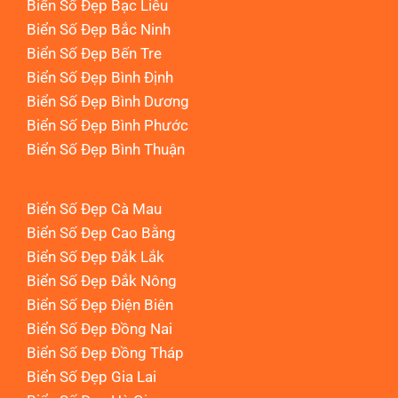
Biển Số Đẹp Bạc Liêu
Biển Số Đẹp Bắc Ninh
Biển Số Đẹp Bến Tre
Biển Số Đẹp Bình Định
Biển Số Đẹp Bình Dương
Biển Số Đẹp Bình Phước
Biển Số Đẹp Bình Thuận
Biển Số Đẹp Cà Mau
Biển Số Đẹp Cao Bằng
Biển Số Đẹp Đắk Lắk
Biển Số Đẹp Đắk Nông
Biển Số Đẹp Điện Biên
Biển Số Đẹp Đồng Nai
Biển Số Đẹp Đồng Tháp
Biển Số Đẹp Gia Lai