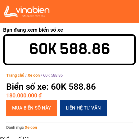
Bạn đang xem biển số xe
60K 588.86
Trang chủ
/
Xe con
/
60K 588.86
Biển số xe: 60K 588.86
180.000.000
₫
MUA BIỂN SỐ NÀY
LIÊN HỆ TƯ VẤN
Danh mục
Xe con