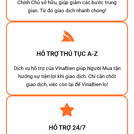
Chính Chủ sở hữu, giúp giảm các bước trung
gian. Từ đó giao dịch nhanh chóng!
HỖ TRỢ THỦ TỤC A-Z
Dịch vụ hỗ trợ của VinaBien giúp Người Mua tận
hưởng sự tiện lợi khi giao dịch. Chỉ cần chốt
giao dịch, việc còn lại để VinaBien lo!
HỖ TRỢ 24/7