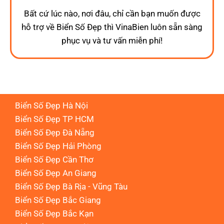
Bất cứ lúc nào, nơi đâu, chỉ cần bạn muốn được
hỗ trợ về Biển Số Đẹp thì VinaBien luôn sẵn sàng
phục vụ và tư vấn miễn phí!
Biển Số Đẹp Hà Nội
Biển Số Đẹp TP HCM
Biển Số Đẹp Đà Nẵng
Biển Số Đẹp Hải Phòng
Biển Số Đẹp Cần Thơ
Biển Số Đẹp An Giang
Biển Số Đẹp Bà Rịa - Vũng Tàu
Biển Số Đẹp Bắc Giang
Biển Số Đẹp Bắc Kạn