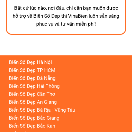
Bất cứ lúc nào, nơi đâu, chỉ cần bạn muốn được
hỗ trợ về Biển Số Đẹp thì VinaBien luôn sẵn sàng
phục vụ và tư vấn miễn phí!
Biển Số Đẹp Hà Nội
Biển Số Đẹp TP HCM
Biển Số Đẹp Đà Nẵng
Biển Số Đẹp Hải Phòng
Biển Số Đẹp Cần Thơ
Biển Số Đẹp An Giang
Biển Số Đẹp Bà Rịa - Vũng Tàu
Biển Số Đẹp Bắc Giang
Biển Số Đẹp Bắc Kạn