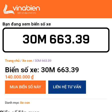
Bạn đang xem biển số xe
30M 663.39
Trang chủ
/
Xe con
/
30M 663.39
Biển số xe: 30M 663.39
140.000.000
₫
MUA BIỂN SỐ NÀY
LIÊN HỆ TƯ VẤN
Danh mục
Xe con