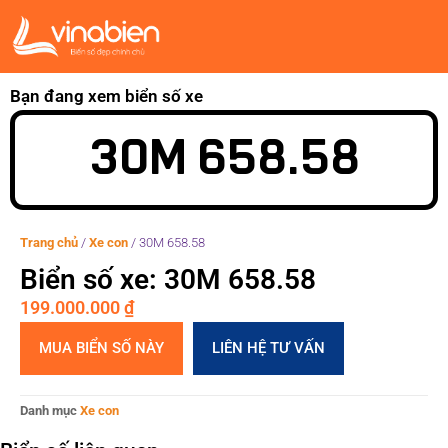
Bạn đang xem biển số xe
30M 658.58
Trang chủ
/
Xe con
/
30M 658.58
Biển số xe: 30M 658.58
199.000.000
₫
MUA BIỂN SỐ NÀY
LIÊN HỆ TƯ VẤN
Danh mục
Xe con