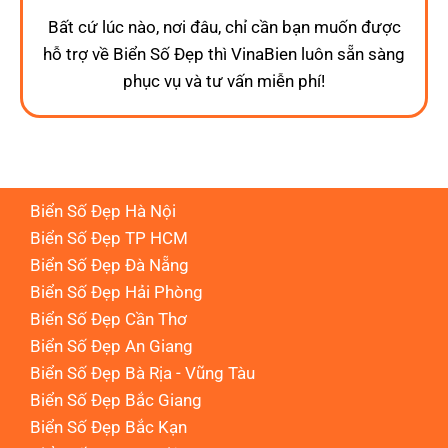
Bất cứ lúc nào, nơi đâu, chỉ cần bạn muốn được
hỗ trợ về Biển Số Đẹp thì VinaBien luôn sẵn sàng
phục vụ và tư vấn miễn phí!
Biển Số Đẹp Hà Nội
Biển Số Đẹp TP HCM
Biển Số Đẹp Đà Nẵng
Biển Số Đẹp Hải Phòng
Biển Số Đẹp Cần Thơ
Biển Số Đẹp An Giang
Biển Số Đẹp Bà Rịa - Vũng Tàu
Biển Số Đẹp Bắc Giang
Biển Số Đẹp Bắc Kạn