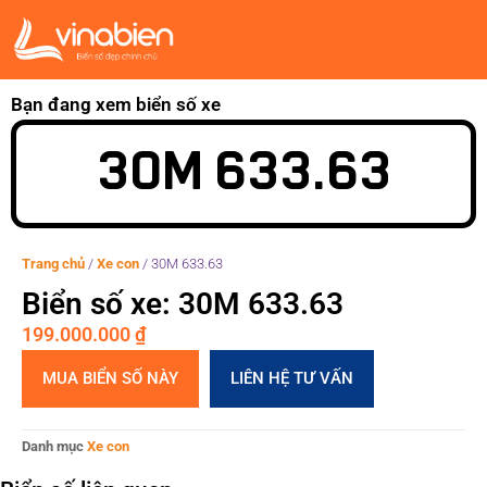
Bạn đang xem biển số xe
30M 633.63
Trang chủ
/
Xe con
/
30M 633.63
Biển số xe: 30M 633.63
199.000.000
₫
MUA BIỂN SỐ NÀY
LIÊN HỆ TƯ VẤN
Danh mục
Xe con