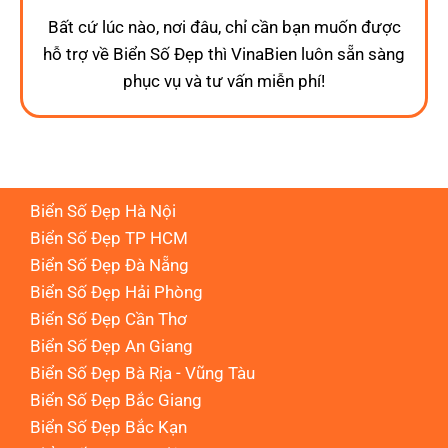
Bất cứ lúc nào, nơi đâu, chỉ cần bạn muốn được
hỗ trợ về Biển Số Đẹp thì VinaBien luôn sẵn sàng
phục vụ và tư vấn miễn phí!
Biển Số Đẹp Hà Nội
Biển Số Đẹp TP HCM
Biển Số Đẹp Đà Nẵng
Biển Số Đẹp Hải Phòng
Biển Số Đẹp Cần Thơ
Biển Số Đẹp An Giang
Biển Số Đẹp Bà Rịa - Vũng Tàu
Biển Số Đẹp Bắc Giang
Biển Số Đẹp Bắc Kạn