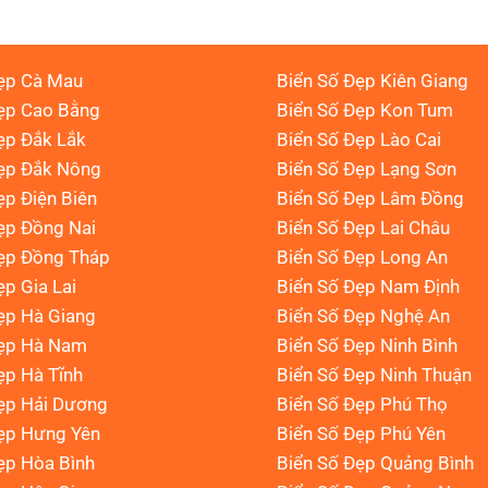
ẹp Cà Mau
Biển Số Đẹp Kiên Giang
ẹp Cao Bằng
Biển Số Đẹp Kon Tum
ẹp Đắk Lắk
Biển Số Đẹp Lào Cai
Đẹp Đắk Nông
Biển Số Đẹp Lạng Sơn
ẹp Điện Biên
Biển Số Đẹp Lâm Đồng
ẹp Đồng Nai
Biển Số Đẹp Lai Châu
ẹp Đồng Tháp
Biển Số Đẹp Long An
ẹp Gia Lai
Biển Số Đẹp Nam Định
ẹp Hà Giang
Biển Số Đẹp Nghệ An
Đẹp Hà Nam
Biển Số Đẹp Ninh Bình
ẹp Hà Tĩnh
Biển Số Đẹp Ninh Thuận
ẹp Hải Dương
Biển Số Đẹp Phú Thọ
ẹp Hưng Yên
Biển Số Đẹp Phú Yên
ẹp Hòa Bình
Biển Số Đẹp Quảng Bình