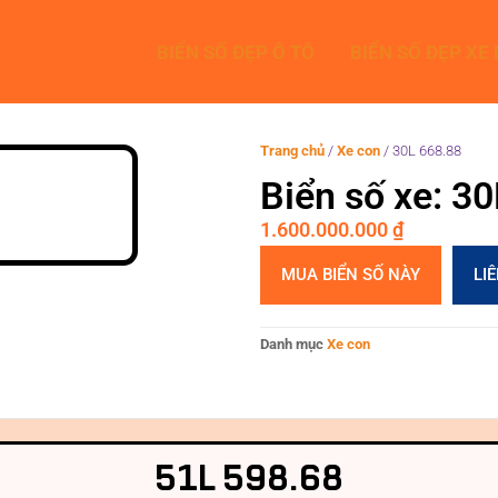
BIỂN SỐ ĐẸP Ô TÔ
BIỂN SỐ ĐẸP XE
Trang chủ
/
Xe con
/
30L 668.88
Biển số xe: 3
1.600.000.000
₫
MUA BIỂN SỐ NÀY
LI
Danh mục
Xe con
51L 598.68