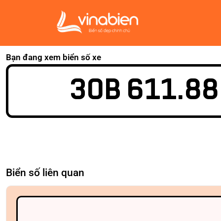
Bạn đang xem biển số xe
30B 611.88
Biển số liên quan