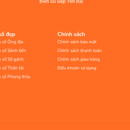
Biển Số Đẹp Yên Bái
số đẹp
Chính sách
n số Ông địa
Chính sách bảo mật
n số Sảnh tiến
Chính sách thanh toán
n số Số gánh
Chính sách giao hàng
n số Thần tài
Điều khoản sử dụng
n số Phong thủy