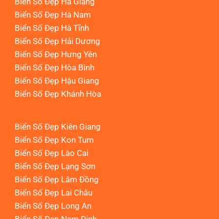
Biển Số Đẹp Hà Giang
Biển Số Đẹp Hà Nam
Biển Số Đẹp Hà Tĩnh
Biển Số Đẹp Hải Dương
Biển Số Đẹp Hưng Yên
Biển Số Đẹp Hòa Bình
Biển Số Đẹp Hậu Giang
Biển Số Đẹp Khánh Hòa
Biển Số Đẹp Kiên Giang
Biển Số Đẹp Kon Tum
Biển Số Đẹp Lào Cai
Biển Số Đẹp Lạng Sơn
Biển Số Đẹp Lâm Đồng
Biển Số Đẹp Lai Châu
Biển Số Đẹp Long An