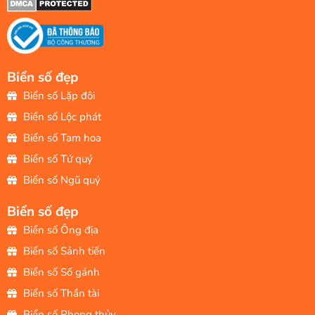
Biển số đẹp
Biển số Lặp đôi
Biển số Lộc phát
Biển số Tam hoa
Biển số Tứ quý
Biển số Ngũ quý
Biển số đẹp
Biển số Ông địa
Biển số Sảnh tiến
Biển số Số gánh
Biển số Thần tài
Biển số Phong thủy