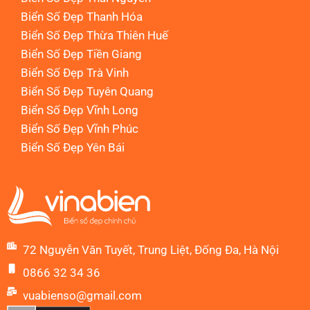
Biển Số Đẹp Thanh Hóa
Biển Số Đẹp Thừa Thiên Huế
Biển Số Đẹp Tiền Giang
Biển Số Đẹp Trà Vinh
Biển Số Đẹp Tuyên Quang
Biển Số Đẹp Vĩnh Long
Biển Số Đẹp Vĩnh Phúc
Biển Số Đẹp Yên Bái
72 Nguyễn Văn Tuyết, Trung Liệt, Đống Đa, Hà Nội
0866 32 34 36
vuabienso@gmail.com