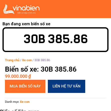
Bạn đang xem biển số xe
30B 385.86
Trang chủ
/
Xe con
/
30B 385.86
Biển số xe: 30B 385.86
99.000.000
₫
MUA BIỂN SỐ NÀY
LIÊN HỆ TƯ VẤN
Danh mục
Xe con