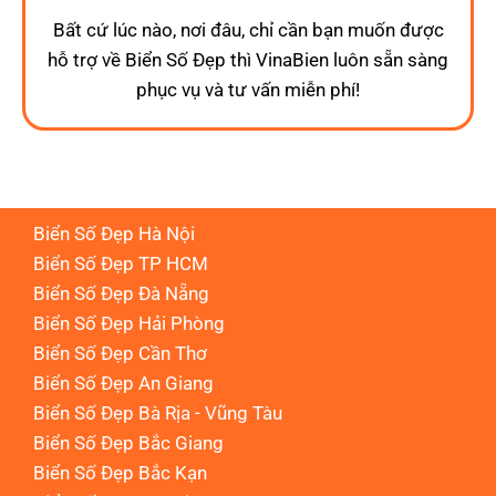
Bất cứ lúc nào, nơi đâu, chỉ cần bạn muốn được
hỗ trợ về Biển Số Đẹp thì VinaBien luôn sẵn sàng
phục vụ và tư vấn miễn phí!
Biển Số Đẹp Hà Nội
Biển Số Đẹp TP HCM
Biển Số Đẹp Đà Nẵng
Biển Số Đẹp Hải Phòng
Biển Số Đẹp Cần Thơ
Biển Số Đẹp An Giang
Biển Số Đẹp Bà Rịa - Vũng Tàu
Biển Số Đẹp Bắc Giang
Biển Số Đẹp Bắc Kạn