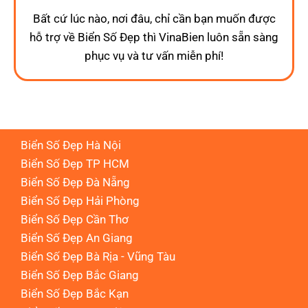
Bất cứ lúc nào, nơi đâu, chỉ cần bạn muốn được
hỗ trợ về Biển Số Đẹp thì VinaBien luôn sẵn sàng
phục vụ và tư vấn miễn phí!
Biển Số Đẹp Hà Nội
Biển Số Đẹp TP HCM
Biển Số Đẹp Đà Nẵng
Biển Số Đẹp Hải Phòng
Biển Số Đẹp Cần Thơ
Biển Số Đẹp An Giang
Biển Số Đẹp Bà Rịa - Vũng Tàu
Biển Số Đẹp Bắc Giang
Biển Số Đẹp Bắc Kạn