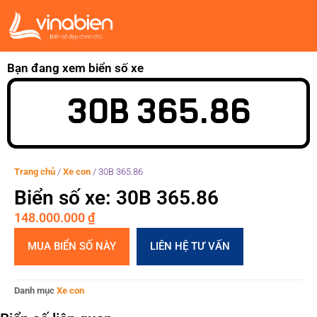
Bạn đang xem biển số xe
30B 365.86
Trang chủ
/
Xe con
/
30B 365.86
Biển số xe: 30B 365.86
148.000.000
₫
MUA BIỂN SỐ NÀY
LIÊN HỆ TƯ VẤN
Danh mục
Xe con