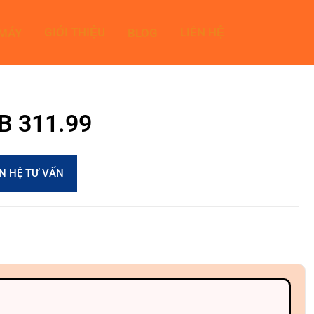
GIỚI THIỆU
LIÊN HỆ
 MÁY
BLOG
0B 311.99
ÊN HỆ TƯ VẤN