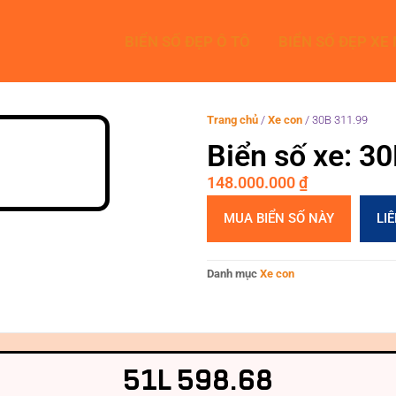
BIỂN SỐ ĐẸP Ô TÔ
BIỂN SỐ ĐẸP XE
Trang chủ
/
Xe con
/
30B 311.99
Biển số xe: 3
148.000.000
₫
MUA BIỂN SỐ NÀY
LI
Danh mục
Xe con
51L 598.68