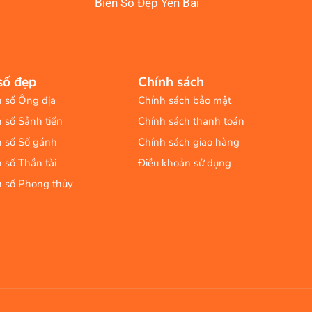
Biển Số Đẹp Yên Bái
số đẹp
Chính sách
n số Ông địa
Chính sách bảo mật
n số Sảnh tiến
Chính sách thanh toán
n số Số gánh
Chính sách giao hàng
n số Thần tài
Điều khoản sử dụng
n số Phong thủy