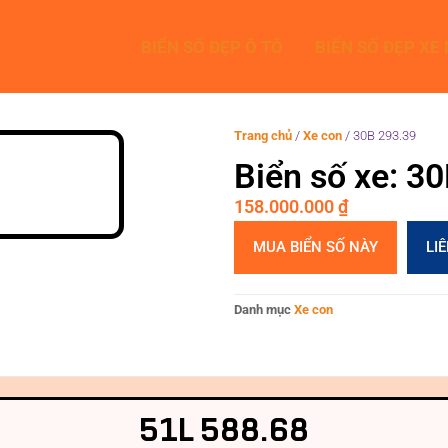
BIỂN SỐ ĐẸP Ô TÔ
BIỂN SỐ ĐẸP XE
Trang chủ
/
Xe con
/
30B 293.39
Biển số xe: 3
158.000.000
₫
MUA BIỂN SỐ NÀY
LI
Danh mục
Xe con
51L 588.68