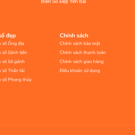
Biển Số Đẹp Yên Bái
số đẹp
Chính sách
n số Ông địa
Chính sách bảo mật
n số Sảnh tiến
Chính sách thanh toán
n số Số gánh
Chính sách giao hàng
n số Thần tài
Điều khoản sử dụng
n số Phong thủy