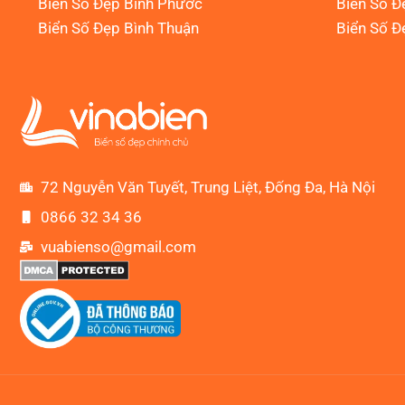
Biển Số Đẹp Bình Phước
Biển Số Đ
Biển Số Đẹp Bình Thuận
Biển Số Đ
72 Nguyễn Văn Tuyết, Trung Liệt, Đống Đa, Hà Nội
0866 32 34 36
vuabienso@gmail.com