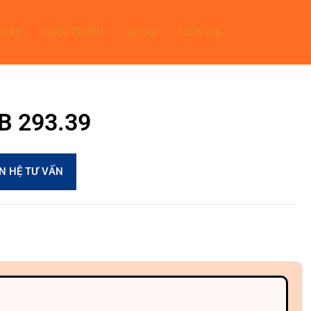
GIỚI THIỆU
LIÊN HỆ
 MÁY
BLOG
0B 293.39
ÊN HỆ TƯ VẤN