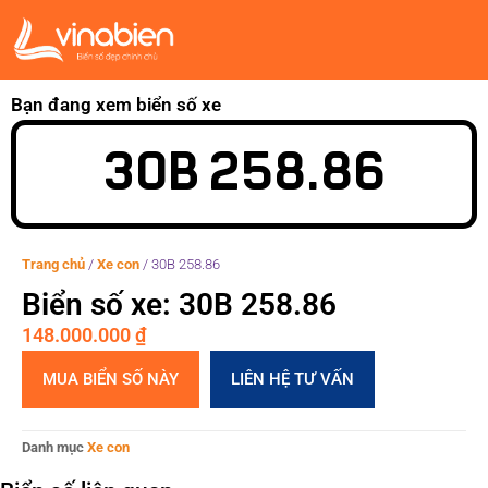
Bạn đang xem biển số xe
30B 258.86
Trang chủ
/
Xe con
/
30B 258.86
Biển số xe: 30B 258.86
148.000.000
₫
MUA BIỂN SỐ NÀY
LIÊN HỆ TƯ VẤN
Danh mục
Xe con