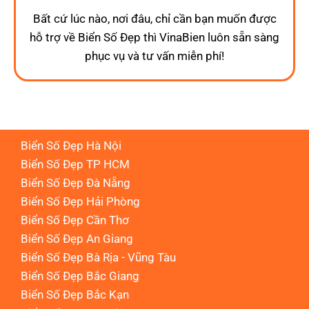
Bất cứ lúc nào, nơi đâu, chỉ cần bạn muốn được
hỗ trợ về Biển Số Đẹp thì VinaBien luôn sẵn sàng
phục vụ và tư vấn miễn phí!
Biển Số Đẹp Hà Nội
Biển Số Đẹp TP HCM
Biển Số Đẹp Đà Nẵng
Biển Số Đẹp Hải Phòng
Biển Số Đẹp Cần Thơ
Biển Số Đẹp An Giang
Biển Số Đẹp Bà Rịa - Vũng Tàu
Biển Số Đẹp Bắc Giang
Biển Số Đẹp Bắc Kạn