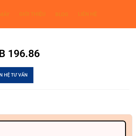
GIỚI THIỆU
LIÊN HỆ
 MÁY
BLOG
0B 196.86
ÊN HỆ TƯ VẤN