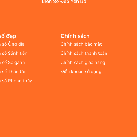
Biển Số Đẹp Yên Bái
số đẹp
Chính sách
n số Ông địa
Chính sách bảo mật
n số Sảnh tiến
Chính sách thanh toán
n số Số gánh
Chính sách giao hàng
n số Thần tài
Điều khoản sử dụng
n số Phong thủy