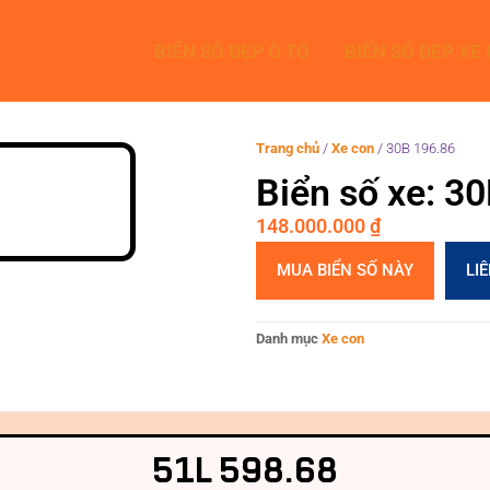
BIỂN SỐ ĐẸP Ô TÔ
BIỂN SỐ ĐẸP XE
Trang chủ
/
Xe con
/
30B 196.86
Biển số xe: 3
148.000.000
₫
MUA BIỂN SỐ NÀY
LI
Danh mục
Xe con
51L 598.68