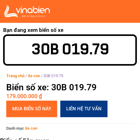
Bạn đang xem biển số xe
30B 019.79
Trang chủ
/
Xe con
/
30B 019.79
Biển số xe: 30B 019.79
179.000.000
₫
MUA BIỂN SỐ NÀY
LIÊN HỆ TƯ VẤN
Danh mục
Xe con