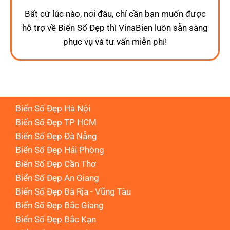
Bất cứ lúc nào, nơi đâu, chỉ cần bạn muốn được
hỗ trợ về Biển Số Đẹp thì VinaBien luôn sẵn sàng
phục vụ và tư vấn miễn phí!
Biển Số Đẹp Hà Nội
Biển Số Đẹp TP HCM
Biển Số Đẹp Đà Nẵng
Biển Số Đẹp Hải Phòng
Biển Số Đẹp Cần Thơ
Biển Số Đẹp An Giang
Biển Số Đẹp Bà Rịa - Vũng Tàu
Biển Số Đẹp Bắc Giang
Biển Số Đẹp Bắc Kạn