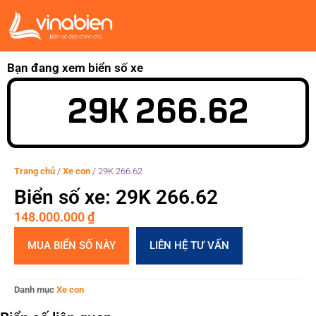
Bạn đang xem biển số xe
29K 266.62
Trang chủ
/
Xe con
/
29K 266.62
Biển số xe: 29K 266.62
148.000.000
₫
MUA BIỂN SỐ NÀY
LIÊN HỆ TƯ VẤN
Danh mục
Xe con