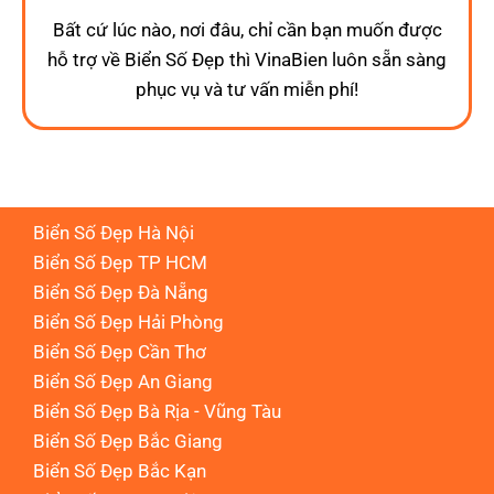
Bất cứ lúc nào, nơi đâu, chỉ cần bạn muốn được
hỗ trợ về Biển Số Đẹp thì VinaBien luôn sẵn sàng
phục vụ và tư vấn miễn phí!
Biển Số Đẹp Hà Nội
Biển Số Đẹp TP HCM
Biển Số Đẹp Đà Nẵng
Biển Số Đẹp Hải Phòng
Biển Số Đẹp Cần Thơ
Biển Số Đẹp An Giang
Biển Số Đẹp Bà Rịa - Vũng Tàu
Biển Số Đẹp Bắc Giang
Biển Số Đẹp Bắc Kạn