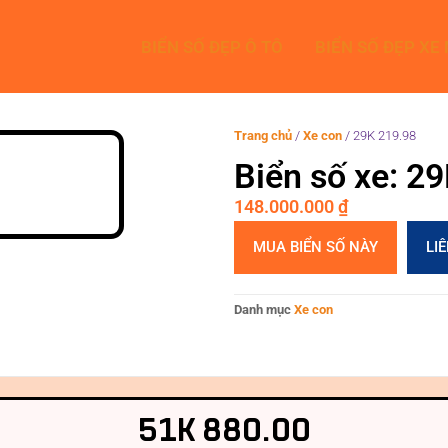
BIỂN SỐ ĐẸP Ô TÔ
BIỂN SỐ ĐẸP XE
Trang chủ
/
Xe con
/
29K 219.98
Biển số xe: 2
148.000.000
₫
MUA BIỂN SỐ NÀY
LI
Danh mục
Xe con
51K 880.00