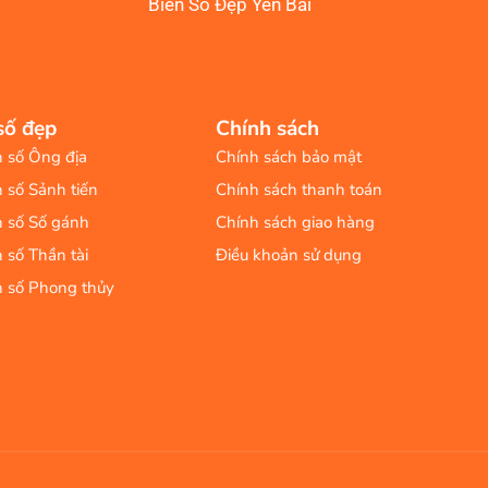
Biển Số Đẹp Yên Bái
số đẹp
Chính sách
n số Ông địa
Chính sách bảo mật
n số Sảnh tiến
Chính sách thanh toán
n số Số gánh
Chính sách giao hàng
n số Thần tài
Điều khoản sử dụng
n số Phong thủy