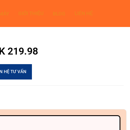
GIỚI THIỆU
LIÊN HỆ
 MÁY
BLOG
9K 219.98
ÊN HỆ TƯ VẤN