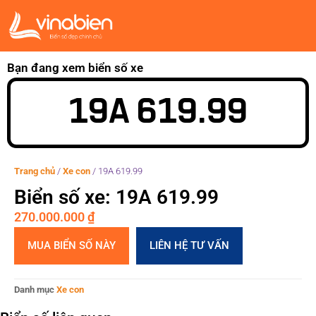
Bạn đang xem biển số xe
19A 619.99
Trang chủ
/
Xe con
/
19A 619.99
Biển số xe: 19A 619.99
270.000.000
₫
MUA BIỂN SỐ NÀY
LIÊN HỆ TƯ VẤN
Danh mục
Xe con