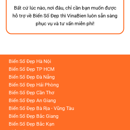
Bất cứ lúc nào, nơi đâu, chỉ cần bạn muốn được
hỗ trợ về Biển Số Đẹp thì VinaBien luôn sẵn sàng
phục vụ và tư vấn miễn phí!
Biển Số Đẹp Hà Nội
Biển Số Đẹp TP HCM
Biển Số Đẹp Đà Nẵng
Biển Số Đẹp Hải Phòng
Biển Số Đẹp Cần Thơ
Biển Số Đẹp An Giang
Biển Số Đẹp Bà Rịa - Vũng Tàu
Biển Số Đẹp Bắc Giang
Biển Số Đẹp Bắc Kạn